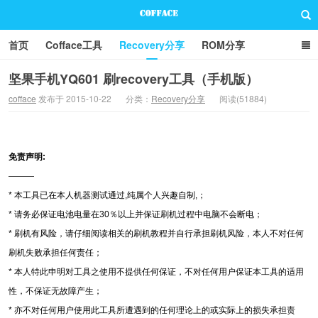
首页
Cofface工具
Recovery分享
ROM分享
技术分享
联系方式
坚果手机YQ601 刷recovery工具（手机版）
cofface
发布于 2015-10-22
分类：
Recovery分享
阅读(51884)
Cofface Blog
免责声明:
———
* 本工具已在本人机器测试通过,纯属个人兴趣自制,；
* 请务必保证电池电量在30％以上并保证刷机过程中电脑不会断电；
* 刷机有风险，请仔细阅读相关的刷机教程并自行承担刷机风险，本人不对任何
刷机失败承担任何责任；
* 本人特此申明对工具之使用不提供任何保证，不对任何用户保证本工具的适用
性，不保证无故障产生；
* 亦不对任何用户使用此工具所遭遇到的任何理论上的或实际上的损失承担责