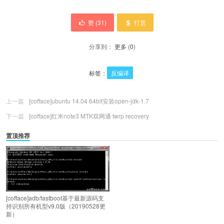
赞 (
31
)
打赏
分享到：
更多
(
0
)
标签：
反编译
上一篇
[cofface]ubuntu 14.04 64bit安装open-jdk-1.7
下一篇
[cofface]红米note3 MTK双网通 twrp recovery
置顶推荐
[cofface]adb/fastboot基于最新源码支
持识别所有机型v9.0版（20190528更
新）