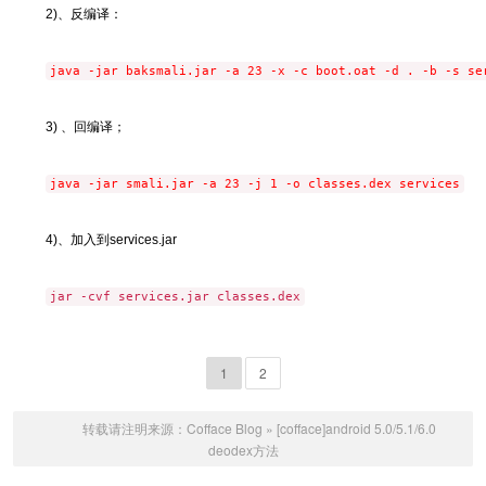
2)、反编译：
java -jar baksmali.jar -a 23 -x -c boot.oat -d . -b -s se
3) 、回编译；
java -jar smali.jar -a 23 -j 1 -o classes.dex services
4)、加入到services.jar
jar -cvf services.jar classes.dex
1
2
转载请注明来源：
Cofface Blog
»
[cofface]android 5.0/5.1/6.0
deodex方法