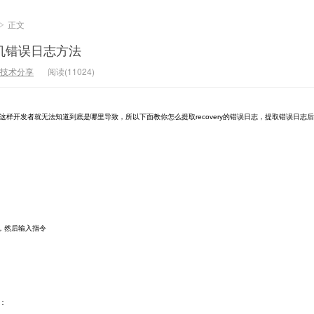
正文
>
ry刷机错误日志方法
技术分享
阅读(11024)
这样开发者就无法知道到底是哪里导致，所以下面教你怎么提取recovery的错误日志，提取错误日
xe，然后输入指令
：