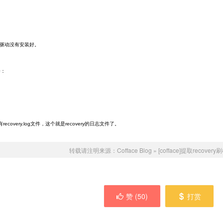
b或驱动没有安装好。
令：
overy.log文件，这个就是recovery的日志文件了。
转载请注明来源：
Cofface Blog
»
[cofface]提取recov
赞 (
50
)
打赏