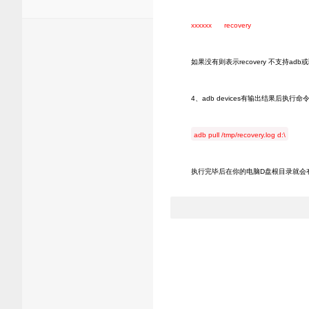
xxxxxx recovery
如果没有则表示recovery 不支持ad
4、adb devices有输出结果后执行命
adb pull /tmp/recovery.log d:\
执行完毕后在你的电脑D盘根目录就会有rec