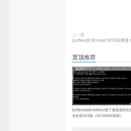
上一篇
[cofface]红米note3 MTK双网通 tw
置顶推荐
[cofface]adb/fastboot基于最新源
有机型v9.0版（20190528更新）