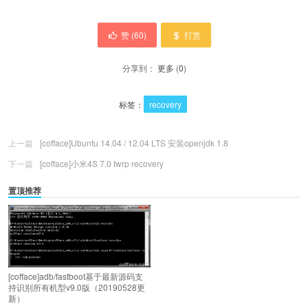
赞 (
60
)
打赏
分享到：
更多
(
0
)
标签：
recovery
上一篇
[cofface]Ubuntu 14.04 / 12.04 LTS 安装openjdk 1.8
下一篇
[cofface]小米4S 7.0 twrp recovery
置顶推荐
[cofface]adb/fastboot基于最新源码支
持识别所有机型v9.0版（20190528更
新）