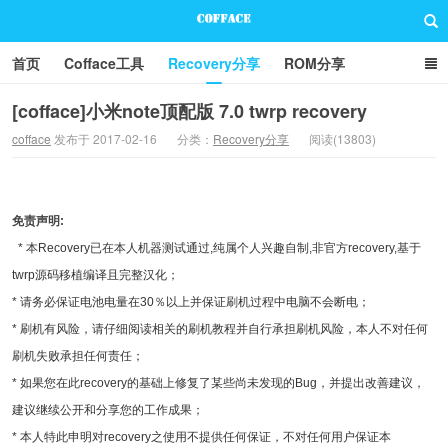
首页
Cofface工具
Recovery分享
ROM分享
技术分享
联系方式
[cofface]小米note顶配版 7.0 twrp recovery
cofface
发布于 2017-02-16
分类：
Recovery分享
阅读(13803)
Cofface Blog
免责声明:
* 本Recovery已在本人机器测试通过,纯属个人兴趣自制,非官方recovery,基于
twrp源码移植编译且完整汉化；
* 请务必保证电池电量在30％以上并保证刷机过程中电脑不会断电；
* 刷机有风险，请仔细阅读相关的刷机教程并自行承担刷机风险，本人不对任何
刷机失败承担任何责任；
* 如果您在此recovery的基础上修复了某些尚未发现的Bug，并提出改善建议，
建议继续公开和分享您的工作成果；
* 本人特此申明对recovery之使用不提供任何保证，不对任何用户保证本