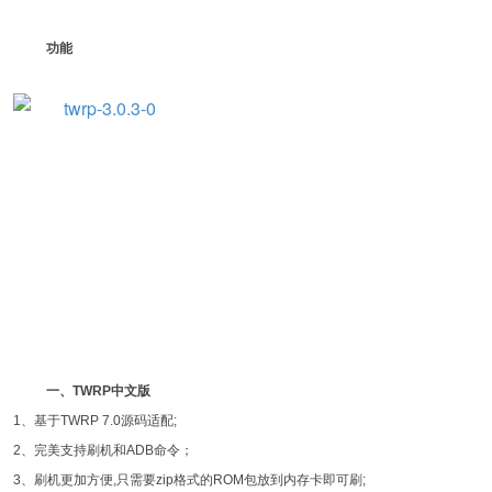
功能
一、TWRP中文版
1、基于TWRP 7.0源码适配;
2、完美支持刷机和ADB命令；
3、刷机更加方便,只需要zip格式的ROM包放到内存卡即可刷;