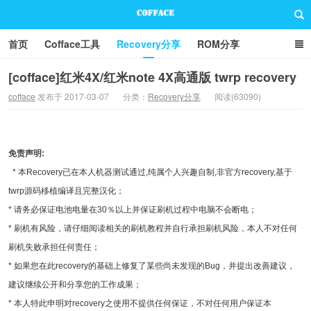
首页
Cofface工具
Recovery分享
ROM分享
技术分享
联系方式
[cofface]红米4X/红米note 4X高通版 twrp recovery
cofface
发布于 2017-03-07
分类：
Recovery分享
阅读(63090)
Cofface Blog
免责声明:
* 本Recovery已在本人机器测试通过,纯属个人兴趣自制,非官方recovery,基于
twrp源码移植编译且完整汉化；
* 请务必保证电池电量在30％以上并保证刷机过程中电脑不会断电；
* 刷机有风险，请仔细阅读相关的刷机教程并自行承担刷机风险，本人不对任何
刷机失败承担任何责任；
* 如果您在此recovery的基础上修复了某些尚未发现的Bug，并提出改善建议，
建议继续公开和分享您的工作成果；
* 本人特此申明对recovery之使用不提供任何保证，不对任何用户保证本