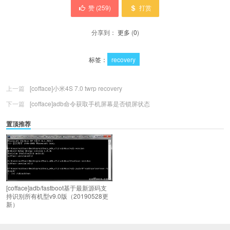
赞 (
259
)
打赏
分享到：
更多
(
0
)
标签：
recovery
上一篇
[cofface]小米4S 7.0 twrp recovery
下一篇
[cofface]adb命令获取手机屏幕是否锁屏状态
置顶推荐
[cofface]adb/fastboot基于最新源码支
持识别所有机型v9.0版（20190528更
新）