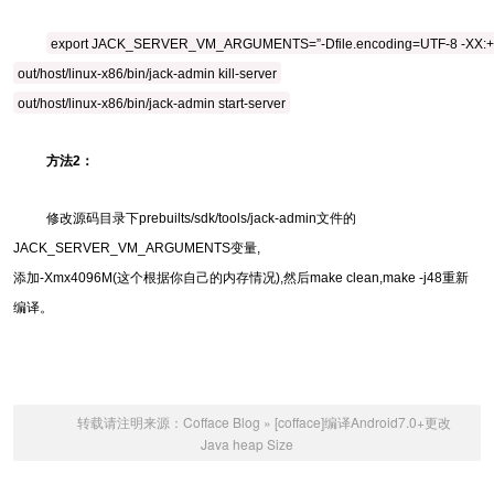
export JACK_SERVER_VM_ARGUMENTS=”-Dfile.encoding=UTF-8 -XX:+T
out/host/linux-x86/bin/jack-admin kill-server
out/host/linux-x86/bin/jack-admin start-server
方法2：
修改源码目录下prebuilts/sdk/tools/jack-admin文件的
JACK_SERVER_VM_ARGUMENTS变量,
添加-Xmx4096M(这个根据你自己的内存情况),然后make clean,make -j48重新
编译。
转载请注明来源：
Cofface Blog
»
[cofface]编译Android7.0+更改
Java heap Size