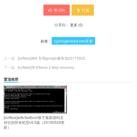
赞 (
39
)
打赏
分享到：
更多
(
0
)
标签：
cyanogenmod rom开发
上一篇
[cofface]米6 专用google服务包20170522
下一篇
[cofface]华为Nova 2 twrp recovery
置顶推荐
[cofface]adb/fastboot基于最新源码支
持识别所有机型v9.0版（20190528更
新）