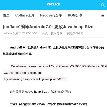
首页
Cofface工具
Recovery分享
ROM分享
技术分享
联系方式
[cofface]编译Android7.0+更改Java heap Size
cofface
发布于 2017-05-31
分类：
技术分享
阅读(10029)
Cofface Blog
Android7.0（也就是Android N）上默认使用JACK编译器，当内存较小的
机器编译时可能会出现：
Out of memory error (version 1.2-rc4 ‘Carnac’ (298900 f95d7bdecfceb
GC overhead limit exceeded.
Try increasing heap size with java option ‘-Xmx’.
此时需要更改Java heap Size，有2种方式任选：
方法1（不需要make clean，export后即可继续make xxxx）：