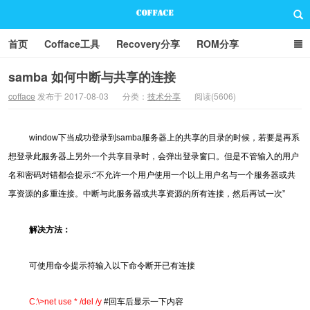
首页
Cofface工具
Recovery分享
ROM分享
技术分享
联系方式
samba 如何中断与共享的连接
cofface
发布于 2017-08-03
分类：
技术分享
阅读(5606)
Cofface Blog
window下当成功登录到samba服务器上的共享的目录的时候，若要是再系
想登录此服务器上另外一个共享目录时，会弹出登录窗口。但是不管输入的用户
名和密码对错都会提示:“不允许一个用户使用一个以上用户名与一个服务器或共
享资源的多重连接。中断与此服务器或共享资源的所有连接，然后再试一次”
解决方法：
可使用命令提示符输入以下命令断开已有连接
C:\>net use * /del /y
#回车后显示一下内容