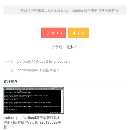
转载请注明来源：
Cofface Blog
»
samba 如何中断与共享的连接
赞 (
19
)
打赏
分享到：
更多
(
0
)
上一篇
[cofface]华为Nova 2 twrp recovery
下一篇
[cofface]oppo 工程指令清单
置顶推荐
[cofface]adb/fastboot基于最新源码支
持识别所有机型v9.0版（20190528更
新）