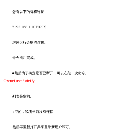
您有以下的远程连接:
\\192.168.1.107\IPC$
继续运行会取消连接。
命令成功完成。
#然后为了确定是否已断开，可以在敲一次命令。
C:\>net use * /del /y
列表是空的。
#空的，说明当前没有连接
然后再重新打开共享登录新用户即可。