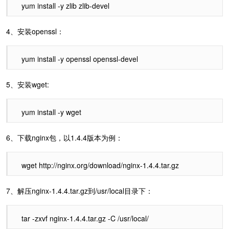
yum install -y zlib zlib-devel
4、安装openssl：
yum install -y openssl openssl-devel
5、安装wget:
yum install -y wget
6、下载nginx包，以1.4.4版本为例：
wget http://nginx.org/download/nginx-1.4.4.tar.gz
7、解压nginx-1.4.4.tar.gz到/usr/local目录下：
tar -zxvf nginx-1.4.4.tar.gz -C /usr/local/