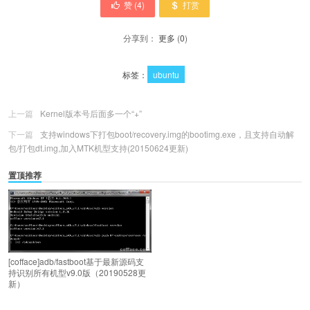
赞 (
4
)
打赏
分享到：
更多
(
0
)
标签：
ubuntu
上一篇
Kernel版本号后面多一个“+”
下一篇
支持windows下打包boot/recovery.img的bootimg.exe，且支持自动解
包/打包dt.img,加入MTK机型支持(20150624更新)
置顶推荐
[cofface]adb/fastboot基于最新源码支
持识别所有机型v9.0版（20190528更
新）