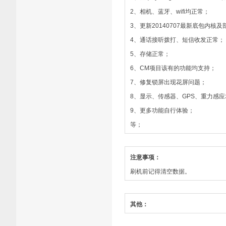
2、相机、蓝牙、wifi均正常；
3、更新20140707最新底包内核
4、通话接听拨打、短信收发正常；
5、存储正常；
6、CM项目该有的功能均支持；
7、修复锁屏出现花屏问题；
8、显示、传感器、GPS、重力感
9、更多功能自行体验；
等；
注意事项：
刷机前记得清空数据。
其他：