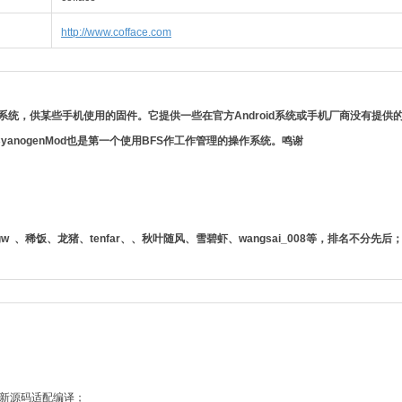
http://www.cofface.com
droid系统，供某些手机使用的固件。它提供一些在官方Android系统或手机厂商没有提
anogenMod也是第一个使用BFS作工作管理的操作系统。
鸣谢
ochengw 、稀饭、龙猪、tenfar、、秋叶随风、雪碧虾、wangsai_008等，排名不分先后
1.0最新源码适配编译；