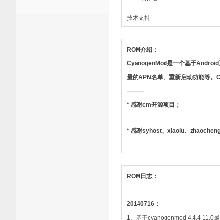
技术支持
ROM介绍：
CyanogenMod是一个基于An
量的APN名单、重新启动功能等。Cy
———
* 感谢cm开源项目；
* 感谢syhost、xiaolu、zha
ROM日志：
20140716：
1、基于cyanogenmod 4.4.4 1