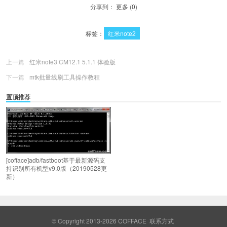
分享到：
更多
(
0
)
标签：
红米note2
上一篇
红米note3 CM12.1 5.1.1 体验版
下一篇
mtk批量线刷工具操作教程
置顶推荐
[cofface]adb/fastboot基于最新源码支
持识别所有机型v9.0版（20190528更
新）
© Copyright 2013-2026
COFFACE
联系方式