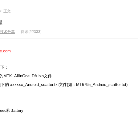
正文
>
程
技术分享
阅读(22333)
.com
如下：
MTK_AllInOne_DA.bin文件
xxxxx_Android_scatter.txt文件(如：MT6795_Android_scatter.txt)
eed和Battery