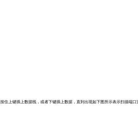
住按住上键插上数据线，或者下键插上数据，直到出现如下图所示表示扫描端口