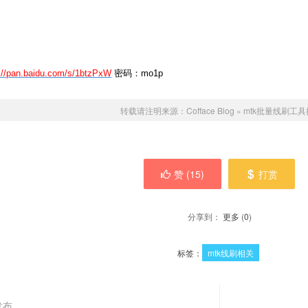
://pan.baidu.com/s/1btzPxW
密码：mo1p
转载请注明来源：
Cofface Blog
»
mtk批量线刷工
赞 (
15
)
打赏
分享到：
更多
(
0
)
标签：
mtk线刷相关
M发布