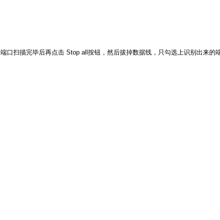
口扫描完毕后再点击 Stop all按钮，然后拔掉数据线，只勾选上识别出来的